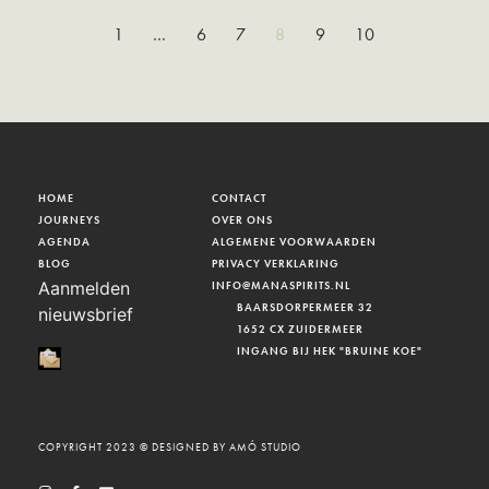
1
…
6
7
8
9
10
HOME
CONTACT
JOURNEYS
OVER ONS
AGENDA
ALGEMENE VOORWAARDEN
BLOG
PRIVACY VERKLARING
Aanmelden
INFO@MANASPIRITS.NL
BAARSDORPERMEER 32
nieuwsbrief
1652 CX ZUIDERMEER
INGANG BIJ HEK "BRUINE KOE"
COPYRIGHT 2023 © DESIGNED BY AMÓ STUDIO