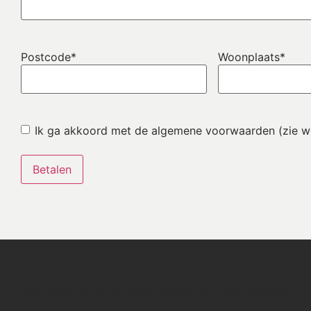
Postcode
*
Woonplaats
*
Instemming
*
Ik ga akkoord met de algemene voorwaarden (zie we
Lorem ipsum dolor sit amet, consectetur adipiscing elit. Ut