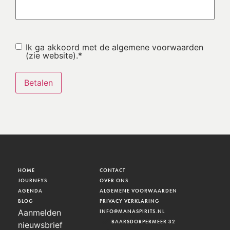
Instemming
*
Ik ga akkoord met de algemene voorwaarden
(zie website).
*
HOME
CONTACT
JOURNEYS
OVER ONS
AGENDA
ALGEMENE VOORWAARDEN
BLOG
PRIVACY VERKLARING
Aanmelden
INFO@MANASPIRITS.NL
BAARSDORPERMEER 32
nieuwsbrief