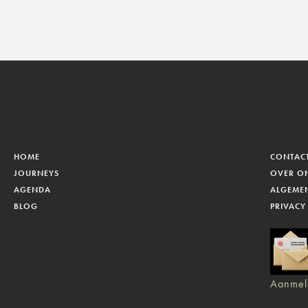
Lorem ipsum dolor sit amet, consectetur adipiscing elit. Ut
HOME
CONTAC
JOURNEYS
OVER O
AGENDA
ALGEME
BLOG
PRIVACY
Aanmel