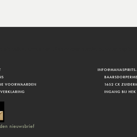
 elit tellus, luctus nec ullamcorper mattis, pulvinar dapibus
T
INFO@MANASPIRITS.
NS
BAARSDORPERME
NE VOORWAARDEN
1652 CX ZUIDER
 VERKLARING
INGANG BIJ HEK
den nieuwsbrief