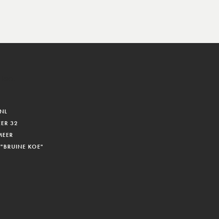
 leo.
NL
ER 32
MEER
 "BRUINE KOE"