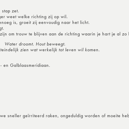
 stap zet.
er weet welke richting zij op wil.
oeg is, groeit zij eenvoudig naar het licht.
gt.
n om trouw te blijven aan de richting waarin je hart je al zo l
Water droomt. Hout beweegt.
iteindelijk zien wat werkelijk tot leven wil komen.
r- en Galblaasmeridiaan.
 we sneller geïrriteerd raken, ongeduldig worden of moeite h