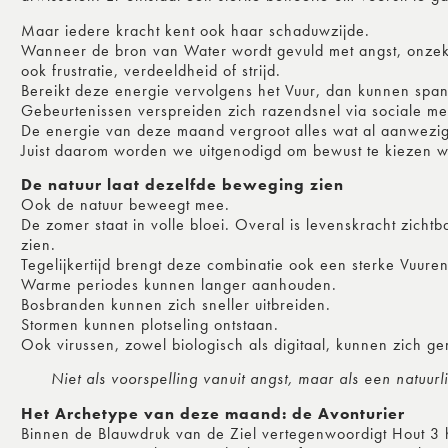
Maar iedere kracht kent ook haar schaduwzijde.
Wanneer de bron van Water wordt gevuld met angst, onzekerh
ook frustratie, verdeeldheid of strijd.
Bereikt deze energie vervolgens het Vuur, dan kunnen spann
Gebeurtenissen verspreiden zich razendsnel via sociale m
De energie van deze maand vergroot alles wat al aanwezig
Juist daarom worden we uitgenodigd om bewust te kiezen w
De natuur laat dezelfde beweging zien
Ook de natuur beweegt mee.
De zomer staat in volle bloei. Overal is levenskracht zicht
zien.
Tegelijkertijd brengt deze combinatie ook een sterke Vuure
Warme periodes kunnen langer aanhouden.
Bosbranden kunnen zich sneller uitbreiden.
Stormen kunnen plotseling ontstaan.
Ook virussen, zowel biologisch als digitaal, kunnen zich ge
Niet als voorspelling vanuit angst, maar als een natuur
Het Archetype van deze maand: de Avonturier
Binnen de Blauwdruk van de Ziel vertegenwoordigt Hout 3