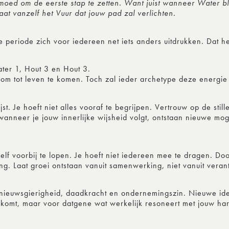
oed om de eerste stap te zetten. Want juist wanneer Water blij
aat vanzelf het Vuur dat jouw pad zal verlichten.
 periode zich voor iedereen net iets anders uitdrukken. Dat h
ter 1, Hout 3 en Hout 3.
m tot leven te komen. Toch zal ieder archetype deze energie 
jst. Je hoeft niet alles vooraf te begrijpen. Vertrouw op de stil
 wanneer je jouw innerlijke wijsheid volgt, ontstaan nieuwe mo
lf voorbij te lopen. Je hoeft niet iedereen mee te dragen. Doo
ng. Laat groei ontstaan vanuit samenwerking, niet vanuit veran
e nieuwsgierigheid, daadkracht en ondernemingszin. Nieuwe i
komt, maar voor datgene wat werkelijk resoneert met jouw hart