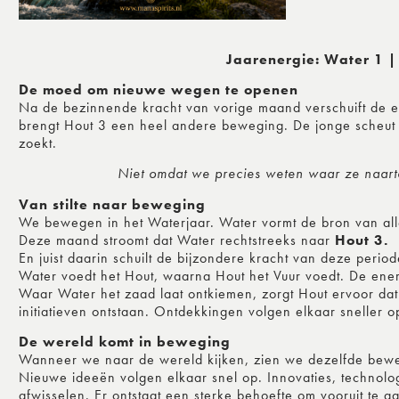
Jaarenergie: Water 1 |
De moed om nieuwe wegen te openen
Na de bezinnende kracht van vorige maand verschuift de en
brengt Hout 3 een heel andere beweging. De jonge scheut 
zoekt.
Niet omdat we precies weten waar ze naarto
Van stilte naar beweging
We bewegen in het Waterjaar. Water vormt de bron van alle m
Deze maand stroomt dat Water rechtstreeks naar
Hout 3.
En juist daarin schuilt de bijzondere kracht van deze period
Water voedt het Hout, waarna Hout het Vuur voedt. De energ
Waar Water het zaad laat ontkiemen, zorgt Hout ervoor dat
initiatieven ontstaan. Ontdekkingen volgen elkaar sneller
De wereld komt in beweging
Wanneer we naar de wereld kijken, zien we dezelfde bewe
Nieuwe ideeën volgen elkaar snel op. Innovaties, technol
afwisselen. Er ontstaat een sterke behoefte om vooruit te