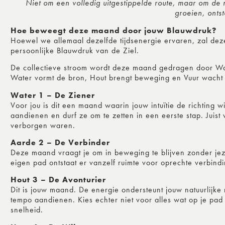
Niet om een volledig uitgestippelde route, maar om de m
groeien, ontst
Hoe beweegt deze maand door jouw Blauwdruk?
Hoewel we allemaal dezelfde tijdsenergie ervaren, zal deze
persoonlijke Blauwdruk van de Ziel.
De collectieve stroom wordt deze maand gedragen door Wa
Water vormt de bron, Hout brengt beweging en Vuur wacht o
Water 1 – De Ziener
Voor jou is dit een maand waarin jouw intuïtie de richting wi
aandienen en durf ze om te zetten in een eerste stap. Juist
verborgen waren.
Aarde 2 – De Verbinder
Deze maand vraagt je om in beweging te blijven zonder jeze
eigen pad ontstaat er vanzelf ruimte voor oprechte verbindi
Hout 3 – De Avonturier
Dit is jouw maand. De energie ondersteunt jouw natuurlijk
tempo aandienen. Kies echter niet voor alles wat op je pad 
snelheid.