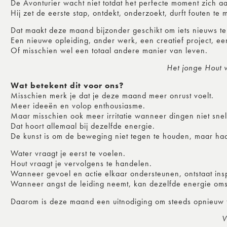
De Avonturier wacht niet totdat het perfecte moment zich a
Hij zet de eerste stap, ontdekt, onderzoekt, durft fouten te 
Dat maakt deze maand bijzonder geschikt om iets nieuws t
Een nieuwe opleiding, ander werk, een creatief project, ee
Of misschien wel een totaal andere manier van leven.
Het jonge Hout 
Wat betekent dit voor ons?
Misschien merk je dat je deze maand meer onrust voelt.
Meer ideeën en volop enthousiasme.
Maar misschien ook meer irritatie wanneer dingen niet sn
Dat hoort allemaal bij dezelfde energie.
De kunst is om de beweging niet tegen te houden, maar haa
Water vraagt je eerst te voelen.
Hout vraagt je vervolgens te handelen.
Wanneer gevoel en actie elkaar ondersteunen, ontstaat insp
Wanneer angst de leiding neemt, kan dezelfde energie omsla
Daarom is deze maand een uitnodiging om steeds opnieuw 
V