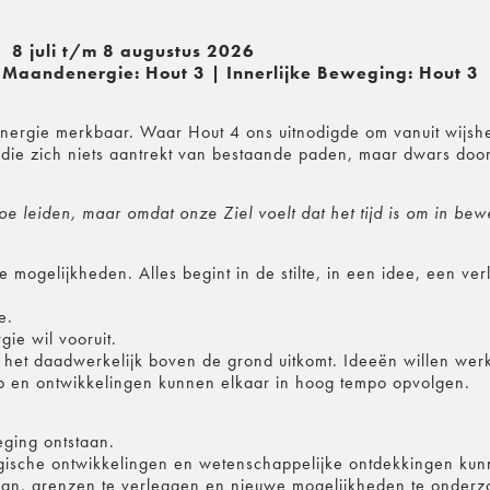
8 juli t/m 8 augustus 2026
 Maandenergie: Hout 3 | Innerlijke Beweging: Hout 3
ergie merkbaar. Waar Hout 4 ons uitnodigde om vanuit wijshei
die zich niets aantrekt van bestaande paden, maar dwars doo
e leiden, maar omdat onze Ziel voelt dat het tijd is om in be
ogelijkheden. Alles begint in de stilte, in een idee, een verl
e.
ie wil vooruit.
 het daadwerkelijk boven de grond uitkomt. Ideeën willen we
 op en ontwikkelingen kunnen elkaar in hoog tempo opvolgen.
ging ontstaan.
ogische ontwikkelingen en wetenschappelijke ontdekkingen kun
 gaan, grenzen te verleggen en nieuwe mogelijkheden te onder