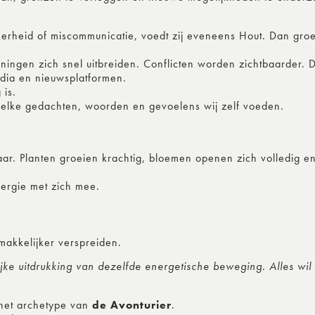
eid of miscommunicatie, voedt zij eveneens Hout. Dan groeit 
ingen zich snel uitbreiden. Conflicten worden zichtbaarder. D
edia en nieuwsplatformen.
 is.
elke gedachten, woorden en gevoelens wij zelf voeden.
baar. Planten groeien krachtig, bloemen openen zich volledig e
nergie met zich mee.
makkelijker verspreiden.
lijke uitdrukking van dezelfde energetische beweging. Alles wil
 het archetype van
de Avonturier
.