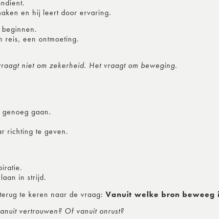
andient.
maken en hij leert door ervaring.
e beginnen.
n reis, een ontmoeting.
vraagt niet om zekerheid. Het vraagt om beweging.
el genoeg gaan.
r richting te geven.
iratie.
an in strijd.
terug te keren naar de vraag:
Vanuit welke bron beweeg 
anuit vertrouwen? Of vanuit onrust?