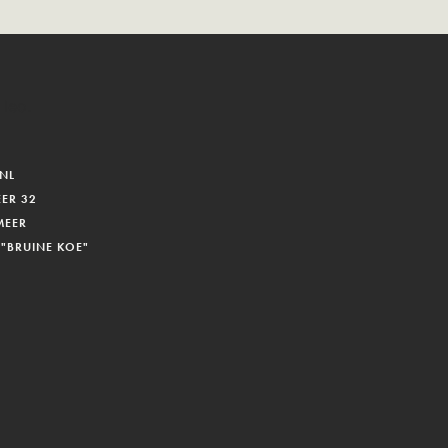
 leo.
NL
ER 32
MEER
 "BRUINE KOE"