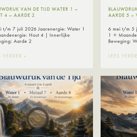
UWDRUK VAN DE TIJD WATER 1 –
BLAUWDRUK 
T 4 – AARDE 2
AARDE 5 – 
ni t/m 7 juli 2026 Jaarenergie: Water 1
6 mei t/m 5 
andenergie: Hout 4 | Innerlijke
1 ✧ Maanden
eging: Aarde 2
Beweging: 
S VERDER »
LEES VERDE