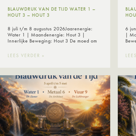
BLAUWDRUK VAN DE TIJD WATER 1 –
BLA
HOUT 3 – HOUT 3
HOU
8 juli t/m 8 augustus 2026Jaarenergie:
6 ju
Water 1 | Maandenergie: Hout 3 |
| Ma
Innerlijke Beweging: Hout 3 De moed om
Bew
LEES VERDER »
LEE