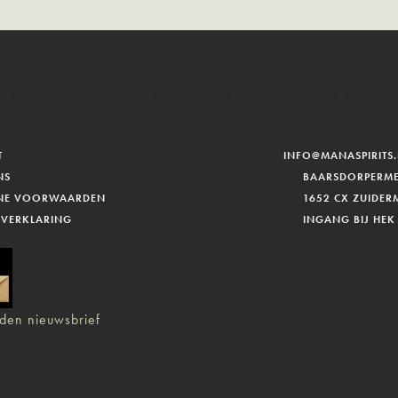
 elit tellus, luctus nec ullamcorper mattis, pulvinar dapibus
T
INFO@MANASPIRITS.
NS
BAARSDORPERME
NE VOORWAARDEN
1652 CX ZUIDER
 VERKLARING
INGANG BIJ HEK
den nieuwsbrief