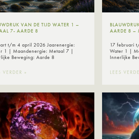
UWDRUK VAN DE TIJD WATER 1 –
BLAUWDRUK 
AAL 7- AARDE 8
AARDE 8 – 
art t/m 4 april 2026 Jaarenergie:
17 februari 
r 1 | Maandenergie: Metaal 7 |
Water 1 | M
rlijke Beweging: Aarde 8
Innerlijke 
S VERDER »
LEES VERDE