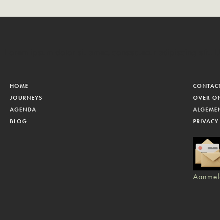
Lorem ipsum dolor sit amet, consectetur adipiscing elit. Ut
HOME
CONTAC
JOURNEYS
OVER O
AGENDA
ALGEME
BLOG
PRIVACY
Aanmel