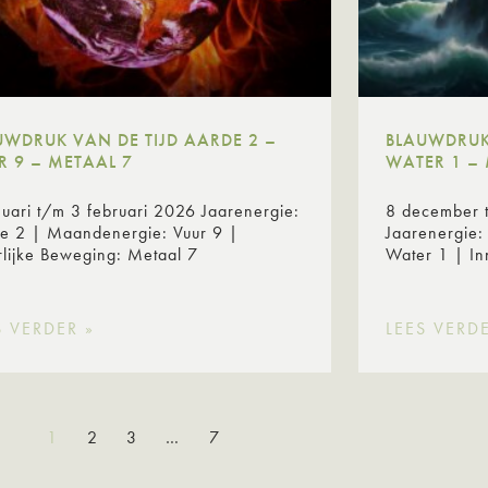
UWDRUK VAN DE TIJD AARDE 2 –
BLAUWDRUK 
R 9 – METAAL 7
WATER 1 – 
nuari t/m 3 februari 2026 Jaarenergie:
8 december 
e 2 | Maandenergie: Vuur 9 |
Jaarenergie
rlijke Beweging: Metaal 7
Water 1 | In
S VERDER »
LEES VERDE
1
2
3
…
7