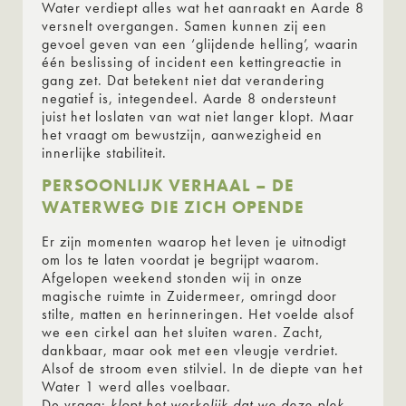
Water verdiept alles wat het aanraakt en Aarde 8
versnelt overgangen. Samen kunnen zij een
gevoel geven van een ‘glijdende helling’, waarin
één beslissing of incident een kettingreactie in
gang zet. Dat betekent niet dat verandering
negatief is, integendeel. Aarde 8 ondersteunt
juist het loslaten van wat niet langer klopt. Maar
het vraagt om bewustzijn, aanwezigheid en
innerlijke stabiliteit.
PERSOONLIJK VERHAAL – DE
WATERWEG DIE ZICH OPENDE
Er zijn momenten waarop het leven je uitnodigt
om los te laten voordat je begrijpt waarom.
Afgelopen weekend stonden wij in onze
magische ruimte in Zuidermeer, omringd door
stilte, matten en herinneringen. Het voelde alsof
we een cirkel aan het sluiten waren. Zacht,
dankbaar, maar ook met een vleugje verdriet.
Alsof de stroom even stilviel. In de diepte van het
Water 1 werd alles voelbaar.
De vraag:
klopt het werkelijk dat we deze plek