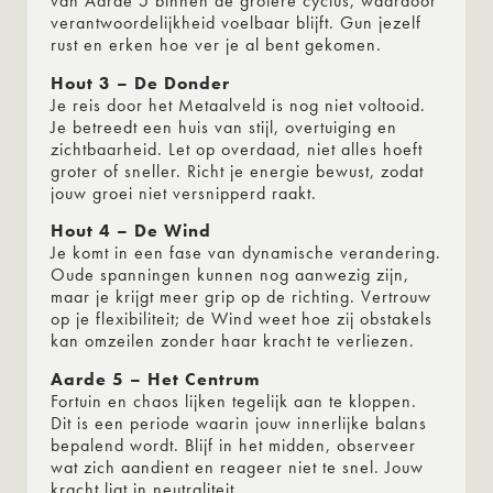
van Aarde 5 binnen de grotere cyclus, waardoor
verantwoordelijkheid voelbaar blijft. Gun jezelf
rust en erken hoe ver je al bent gekomen.
Hout 3 – De Donder
Je reis door het Metaalveld is nog niet voltooid.
Je betreedt een huis van stijl, overtuiging en
zichtbaarheid. Let op overdaad, niet alles hoeft
groter of sneller. Richt je energie bewust, zodat
jouw groei niet versnipperd raakt.
Hout 4 – De Wind
Je komt in een fase van dynamische verandering.
Oude spanningen kunnen nog aanwezig zijn,
maar je krijgt meer grip op de richting. Vertrouw
op je flexibiliteit; de Wind weet hoe zij obstakels
kan omzeilen zonder haar kracht te verliezen.
Aarde 5 – Het Centrum
Fortuin en chaos lijken tegelijk aan te kloppen.
Dit is een periode waarin jouw innerlijke balans
bepalend wordt. Blijf in het midden, observeer
wat zich aandient en reageer niet te snel. Jouw
kracht ligt in neutraliteit.