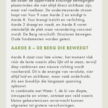
dat onder de oppervlakte krachtige bewegingen
plaatsvinden die niet altijd direct zichtbaar zijn,
maar wel voelbaar. De ondersteunende stroom
loopt van Vuur 9 naar Aarde 2 en eindigt in
Aarde 8. Vuur brengt inzicht en verlichting,
Aarde 2 draagt en voedt, en Aarde 8 vormt
uiteindelijk de plek waar verandering concreet
wordt. De Berg verschuift. Structuren bewegen.
Oude fundamenten worden getest.
AARDE 8 – DE BERG DIE BEWEEGT
Aarde 8 staat voor late winter, het moment vlak
vóór de lente waarin alles lijkt stil te staan, terwijl
diep vanbinnen een nieuwe richting wordt
voorbereid. Dit is de energie van revolutie, niet
altijd luid en zichtbaar, maar vaak onderhuids.
Als een breuklijn die langzaam spanning
opbouwt.
In combinatie met Water 1, de ki van diepte,
introspectie en winter, ontstaat een veld waarin
kleine gebeurtenissen onverwacht kunnen
uitgroeien tot grotere verschuivingen.