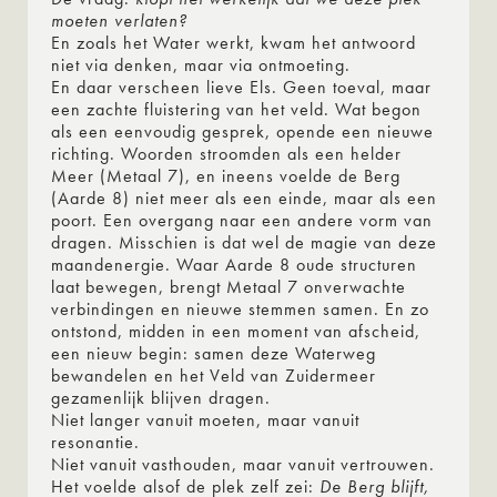
moeten verlaten?
En zoals het Water werkt, kwam het antwoord
niet via denken, maar via ontmoeting.
En daar verscheen lieve Els. Geen toeval, maar
een zachte fluistering van het veld. Wat begon
als een eenvoudig gesprek, opende een nieuwe
richting. Woorden stroomden als een helder
Meer (Metaal 7), en ineens voelde de Berg
(Aarde 8) niet meer als een einde, maar als een
poort. Een overgang naar een andere vorm van
dragen. Misschien is dat wel de magie van deze
maandenergie. Waar Aarde 8 oude structuren
laat bewegen, brengt Metaal 7 onverwachte
verbindingen en nieuwe stemmen samen. En zo
ontstond, midden in een moment van afscheid,
een nieuw begin: samen deze Waterweg
bewandelen en het Veld van Zuidermeer
gezamenlijk blijven dragen.
Niet langer vanuit moeten, maar vanuit
resonantie.
Niet vanuit vasthouden, maar vanuit vertrouwen.
Het voelde alsof de plek zelf zei:
De Berg blijft,