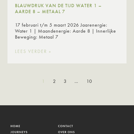
BLAUWDRUK VAN DE TIJD WATER 1 –
AARDE 8 – METAAL 7
17 februari t/m 5 maart 2026 Jaarenergie:
Water 1 | Maandenergie: Aarde 8 | Innerlijke
Beweging: Metaal 7
LEES VERDER »
1
2
3
…
10
HOME
CONTACT
JOURNEYS
OVER ONS