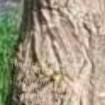
Thuiskomen in je lichaam,
Energie & Ziel
Bij MaNa Spirits begeleiden
we je via beweging,
verstilling en ritueel
terug naar jouw