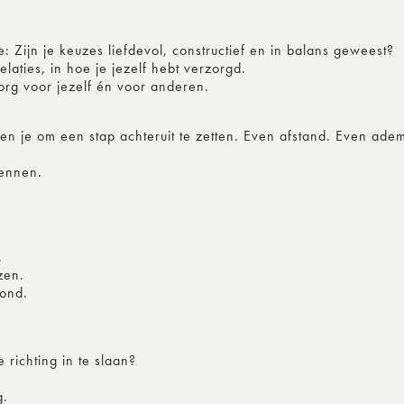
: Zijn je keuzes liefdevol, constructief en in balans geweest?
laties, in hoe je jezelf hebt verzorgd.
zorg voor jezelf én voor anderen.
ven je om een stap achteruit te zetten. Even afstand. Even ade
kennen.
.
zen.
rond.
 richting in te slaan?
g.