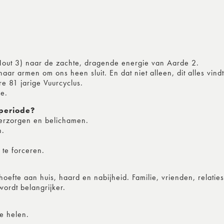
out 3) naar de zachte, dragende energie van Aarde 2.
armen om ons heen sluit. En dat niet alleen, dit alles vindt
e 81 jarige Vuurcyclus.
e.
periode?
verzorgen en belichamen.
n.
 te forceren.
fte aan huis, haard en nabijheid. Familie, vrienden, relaties
wordt belangrijker.
e helen.