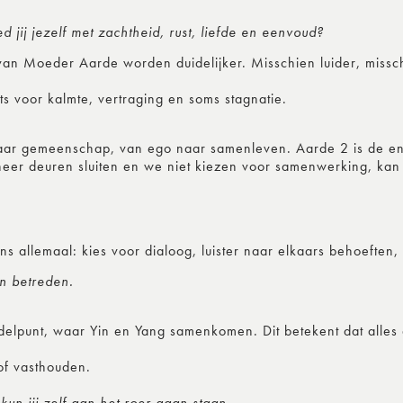
d jij jezelf met zachtheid, rust, liefde en eenvoud?
van Moeder Aarde worden duidelijker. Misschien luider, missch
 voor kalmte, vertraging en soms stagnatie.
naar gemeenschap, van ego naar samenleven. Aarde 2 is de en
eer deuren sluiten en we niet kiezen voor samenwerking, kan
ns allemaal: kies voor dialoog, luister naar elkaars behoefte
n betreden.
ddelpunt, waar Yin en Yang samenkomen. Dit betekent dat alle
of vasthouden.
kun jij zelf aan het roer gaan staan.