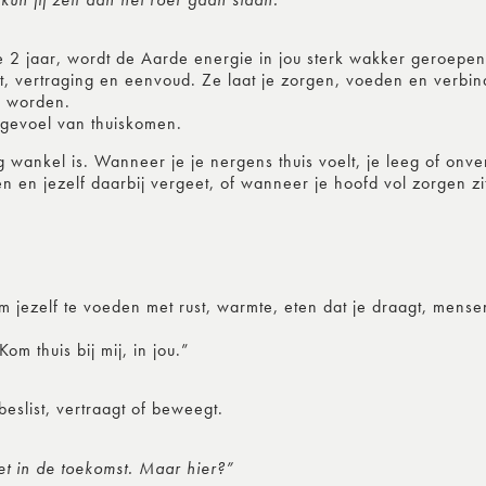
 2 jaar, wordt de Aarde energie in jou sterk wakker geroepen
t, vertraging en eenvoud. Ze laat je zorgen, voeden en verbi
e worden.
e gevoel van thuiskomen.
wankel is. Wanneer je je nergens thuis voelt, je leeg of onve
 en jezelf daarbij vergeet, of wanneer je hoofd vol zorgen zit t
 jezelf te voeden met rust, warmte, eten dat je draagt, mensen
om thuis bij mij, in jou.”
 beslist, vertraagt of beweegt.
iet in de toekomst. Maar hier?”