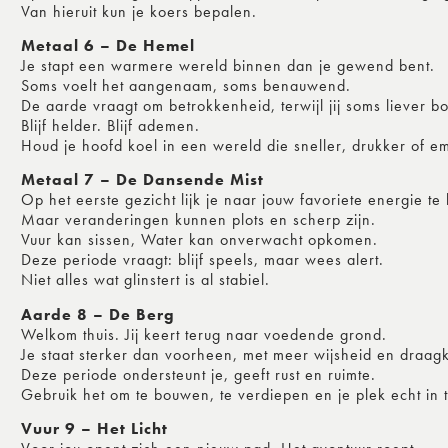
Van hieruit kun je koers bepalen.
Metaal 6 – De Hemel
Je stapt een warmere wereld binnen dan je gewend bent.
Soms voelt het aangenaam, soms benauwend.
De aarde vraagt om betrokkenheid, terwijl jij soms liever bove
Blijf helder. Blijf ademen.
Houd je hoofd koel in een wereld die sneller, drukker of emo
Metaal 7 – De Dansende Mist
Op het eerste gezicht lijk je naar jouw favoriete energie t
Maar veranderingen kunnen plots en scherp zijn.
Vuur kan sissen, Water kan onverwacht opkomen.
Deze periode vraagt: blijf speels, maar wees alert.
Niet alles wat glinstert is al stabiel.
Aarde 8 – De Berg
Welkom thuis. Jij keert terug naar voedende grond.
Je staat sterker dan voorheen, met meer wijsheid en draagk
Deze periode ondersteunt je, geeft rust en ruimte.
Gebruik het om te bouwen, te verdiepen en je plek echt in
Vuur 9 – Het Licht