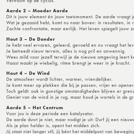
Vertrouw op de cyclus.
Aarde 2 – Moeder Aarde
Dit is jouw element én jouw toetsmoment. De aarde vraagt je
Wat je gezaaid hebt, komt nu naar boven: in resultaten, in re
Zachte confrontatie, maar eerlijk. Het leven spiegelt jouw 
Hout 3 – De Donder
Je hebt veel ervaren, geleerd, gevoeld en nu vraagt het le
Je betreedt nieuw terrein, alles is nog pril en onwennig.
Wees mild voor jezelf terwijl je de nieuwe omgeving leert 
Haast maakt je wiebelig, ritme brengt je weer in je kracht.
Hout 4 – De Wind
De atmosfeer wordt lichter, warmer, vriendelijker.
Je komt meer op plekken die bij je passen, vrijer en opener
Toch geldt: ook in gunstige omstandigheden blijven er gren
Geniet van de wind in je rug, maar houd je wortels in de g
Aarde 5 – Het Centrum
Voor jou is deze periode een katalysator.
De aarde duwt je niet, maar nodigt je uit: Durf jij een nieuwe
Als je plan helder is, opent het midden zich.
Jij staat niet langer stil, jij bént het middelpunt van bewegin