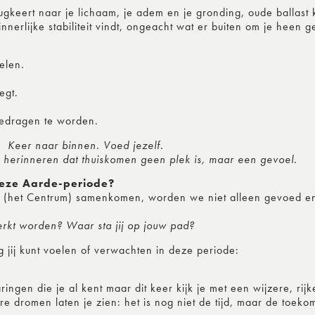
eert naar je lichaam, je adem en je gronding, oude ballast ku
nnerlijke stabiliteit vindt, ongeacht wat er buiten om je heen g
elen.
egt.
 gedragen te worden.
Keer naar binnen. Voed jezelf.
 herinneren dat thuiskomen geen plek is, maar een gevoel.
deze Aarde-periode?
(het Centrum) samenkomen, worden we niet alleen gevoed en
rkt worden? Waar sta jij op jouw pad?
jij kunt voelen of verwachten in deze periode:
ingen die je al kent maar dit keer kijk je met een wijzere, rij
 dromen laten je zien: het is nog niet de tijd, maar de toeko