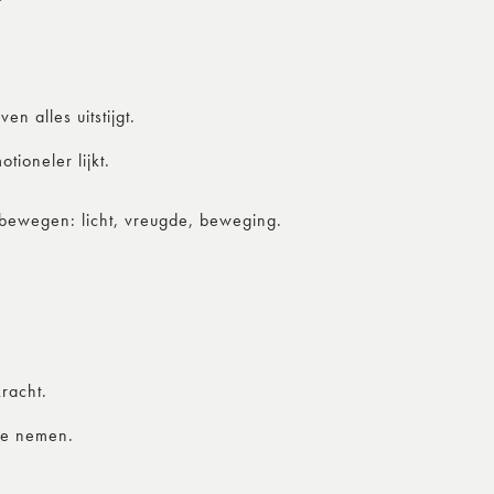
n alles uitstijgt.
tioneler lijkt.
e bewegen: licht, vreugde, beweging.
racht.
 te nemen.