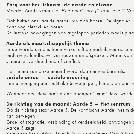
Zorg voor het lichaam, de aarde en elkaar.
Moeder Aarde vraagt je:
Hoe goed zorg jij voor jezelf? Voe
Ook buiten ons laat de aarde van zich horen. De signalen 
haar nog niet willen horen.
De intense bewegingen van afgelopen periodes maakt plaats
Aarde als maatschappelijk thema
In de wereld om ons heen verschuift de nadruk van actie 
onderwijs, landbouw, vertrouwen en afspraken. Maar wann
stagnatie, verdeeldheid of conflict.
Het thema van deze maand wordt daarom voelbaar als:
sociale onrust ↔ sociale ordening
Een uitnodiging aan politieke bewegingen, leiders én aan o
Wanneer een deur naar vrede opengaat, moet deze worde
De richting van de maand: Aarde 5 — Het centrum
Op de richting staat Aarde 5. De karmische Aarde, het mi
kan bewegen.
Groei of stagnatie, verbinding of verdeeldheid, ontvangen 
Aarde 5 zegt:
Kom naar het midden. Stilte is jouw vertrekpunt. Vanuit hier 