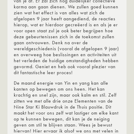
van je af. Er zal zich nog duidelijker collectieve
karma aan gaan dienen. We zullen goed kunnen
zien wat het effect is van alles wat zich de
afgelopen 9 jaar heeft aangediend, de reacties
hierop, wat er hierdoor gecreëerd is en als je er
voor open staat zul je ook beter begrijpen hoe
deze gebeurtenissen zich in de toekomst zullen
gaan ontvouwen. Denk na over de
wereldgeschiedenis (vooral de afgelopen 9 jaar)
en overweeg hoe beslissingen en activiteiten uit
het verleden de huidige omstandigheden hebben
gevormd. Geniet en heb ook vooral plezier van
dit fantastische leer proces!
De maand energie van Yin en yang kan alle
kanten op bewegen om ons heen. Het kan
krachtig en snel zijn, maar ook kalm en stil. Zelf
zitten we met alle drie onze Elementen van de
Nine Star Ki Blauwdruk in de Thuis positie. Dit
maakt het voor ons zelf wat lastiger om elke kant
op te kunnen bewegen, dit kan je de neiging
geven om stil te blijven staan. Wees je bewust
hiervan! Hier ervaar ik alsof we ons met velen in