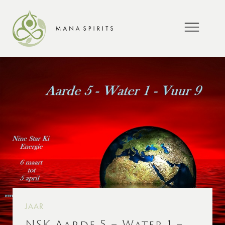
JAAR
NSK Aarde 5 – Water 1 –