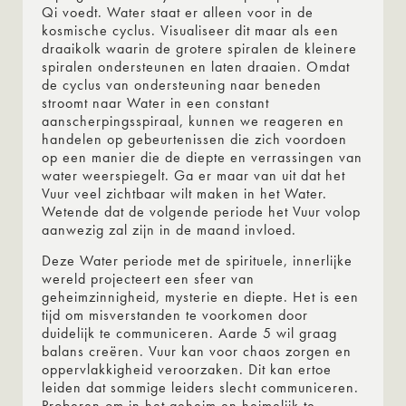
Qi voedt. Water staat er alleen voor in de
kosmische cyclus. Visualiseer dit maar als een
draaikolk waarin de grotere spiralen de kleinere
spiralen ondersteunen en laten draaien. Omdat
de cyclus van ondersteuning naar beneden
stroomt naar Water in een constant
aanscherpingsspiraal, kunnen we reageren en
handelen op gebeurtenissen die zich voordoen
op een manier die de diepte en verrassingen van
water weerspiegelt. Ga er maar van uit dat het
Vuur veel zichtbaar wilt maken in het Water.
Wetende dat de volgende periode het Vuur volop
aanwezig zal zijn in de maand invloed.
Deze Water periode met de spirituele, innerlijke
wereld projecteert een sfeer van
geheimzinnigheid, mysterie en diepte. Het is een
tijd om misverstanden te voorkomen door
duidelijk te communiceren. Aarde 5 wil graag
balans creëren. Vuur kan voor chaos zorgen en
oppervlakkigheid veroorzaken. Dit kan ertoe
leiden dat sommige leiders slecht communiceren.
Proberen om in het geheim en heimelijk te