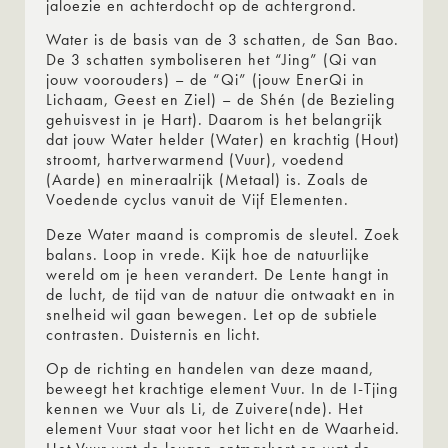
jaloezie en achterdocht op de achtergrond.
Water is de basis van de 3 schatten, de San Bao.
De 3 schatten symboliseren het “Jing” (Qi van
jouw voorouders) – de “Qi” (jouw EnerQi in
Lichaam, Geest en Ziel) – de Shén (de Bezieling
gehuisvest in je Hart). Daarom is het belangrijk
dat jouw Water helder (Water) en krachtig (Hout)
stroomt, hartverwarmend (Vuur), voedend
(Aarde) en mineraalrijk (Metaal) is. Zoals de
Voedende cyclus vanuit de Vijf Elementen.
Deze Water maand is compromis de sleutel. Zoek
balans. Loop in vrede. Kijk hoe de natuurlijke
wereld om je heen verandert. De Lente hangt in
de lucht, de tijd van de natuur die ontwaakt en in
snelheid wil gaan bewegen. Let op de subtiele
contrasten. Duisternis en licht.
Op de richting en handelen van deze maand,
beweegt het krachtige element Vuur. In de I-Tjing
kennen we Vuur als Li, de Zuivere(nde). Het
element Vuur staat voor het licht en de Waarheid.