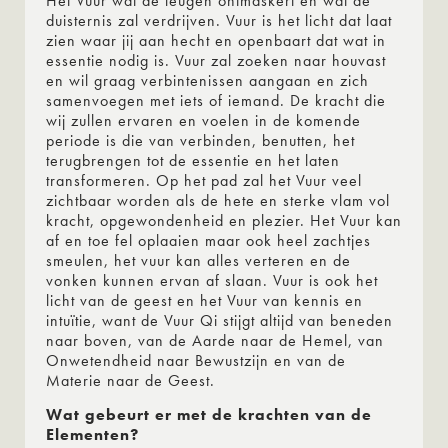
Het Vuur wat de leugen ontmaskert en wat de
duisternis zal verdrijven. Vuur is het licht dat laat
zien waar jij aan hecht en openbaart dat wat in
essentie nodig is. Vuur zal zoeken naar houvast
en wil graag verbintenissen aangaan en zich
samenvoegen met iets of iemand. De kracht die
wij zullen ervaren en voelen in de komende
periode is die van verbinden, benutten, het
terugbrengen tot de essentie en het laten
transformeren. Op het pad zal het Vuur veel
zichtbaar worden als de hete en sterke vlam vol
kracht, opgewondenheid en plezier. Het Vuur kan
af en toe fel oplaaien maar ook heel zachtjes
smeulen, het vuur kan alles verteren en de
vonken kunnen ervan af slaan. Vuur is ook het
licht van de geest en het Vuur van kennis en
intuïtie, want de Vuur Qi stijgt altijd van beneden
naar boven, van de Aarde naar de Hemel, van
Onwetendheid naar Bewustzijn en van de
Materie naar de Geest.
Wat gebeurt er met de krachten van de
Elementen?