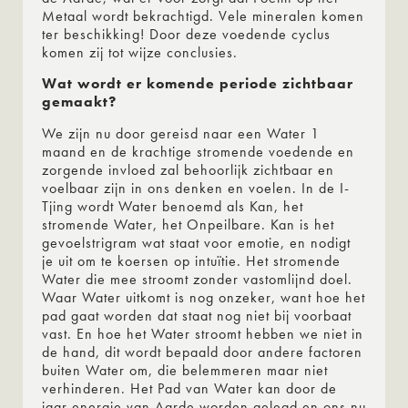
Metaal wordt bekrachtigd. Vele mineralen komen
ter beschikking! Door deze voedende cyclus
komen zij tot wijze conclusies.
Wat wordt er komende periode zichtbaar
gemaakt?
We zijn nu door gereisd naar een Water 1
maand en de krachtige stromende voedende en
zorgende invloed zal behoorlijk zichtbaar en
voelbaar zijn in ons denken en voelen. In de I-
Tjing wordt Water benoemd als Kan, het
stromende Water, het Onpeilbare. Kan is het
gevoelstrigram wat staat voor emotie, en nodigt
je uit om te koersen op intuïtie. Het stromende
Water die mee stroomt zonder vastomlijnd doel.
Waar Water uitkomt is nog onzeker, want hoe het
pad gaat worden dat staat nog niet bij voorbaat
vast. En hoe het Water stroomt hebben we niet in
de hand, dit wordt bepaald door andere factoren
buiten Water om, die belemmeren maar niet
verhinderen. Het Pad van Water kan door de
jaar energie van Aarde worden gelegd en ons nu