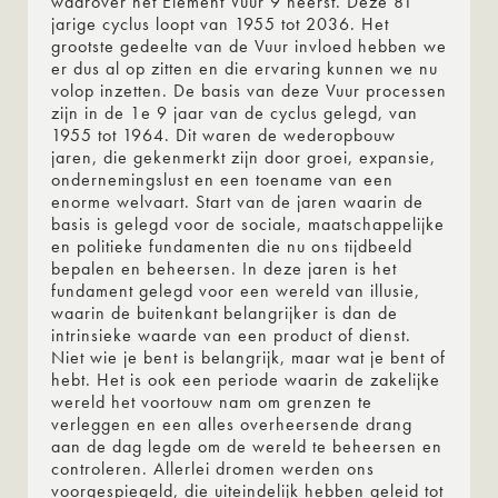
waarover het Element Vuur 9 heerst. Deze 81
jarige cyclus loopt van 1955 tot 2036. Het
grootste gedeelte van de Vuur invloed hebben we
er dus al op zitten en die ervaring kunnen we nu
volop inzetten. De basis van deze Vuur processen
zijn in de 1e 9 jaar van de cyclus gelegd, van
1955 tot 1964. Dit waren de wederopbouw
jaren, die gekenmerkt zijn door groei, expansie,
ondernemingslust en een toename van een
enorme welvaart. Start van de jaren waarin de
basis is gelegd voor de sociale, maatschappelijke
en politieke fundamenten die nu ons tijdbeeld
bepalen en beheersen. In deze jaren is het
fundament gelegd voor een wereld van illusie,
waarin de buitenkant belangrijker is dan de
intrinsieke waarde van een product of dienst.
Niet wie je bent is belangrijk, maar wat je bent of
hebt. Het is ook een periode waarin de zakelijke
wereld het voortouw nam om grenzen te
verleggen en een alles overheersende drang
aan de dag legde om de wereld te beheersen en
controleren. Allerlei dromen werden ons
voorgespiegeld, die uiteindelijk hebben geleid tot