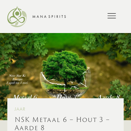
JAAR
NSK Metaal 6 – Hout 3 –
Aarde 8