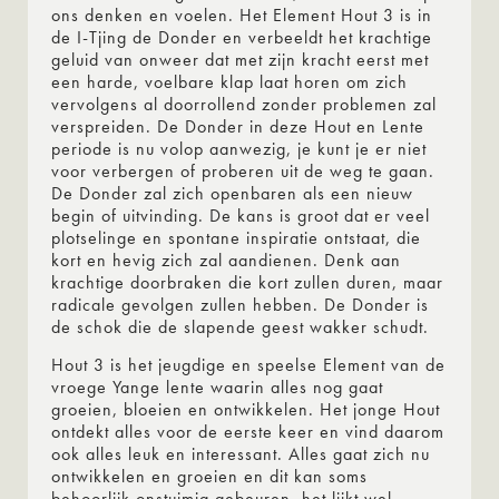
ons denken en voelen. Het Element Hout 3 is in
de I-Tjing de Donder en verbeeldt het krachtige
geluid van onweer dat met zijn kracht eerst met
een harde, voelbare klap laat horen om zich
vervolgens al doorrollend zonder problemen zal
verspreiden. De Donder in deze Hout en Lente
periode is nu volop aanwezig, je kunt je er niet
voor verbergen of proberen uit de weg te gaan.
De Donder zal zich openbaren als een nieuw
begin of uitvinding. De kans is groot dat er veel
plotselinge en spontane inspiratie ontstaat, die
kort en hevig zich zal aandienen. Denk aan
krachtige doorbraken die kort zullen duren, maar
radicale gevolgen zullen hebben. De Donder is
de schok die de slapende geest wakker schudt.
Hout 3 is het jeugdige en speelse Element van de
vroege Yange lente waarin alles nog gaat
groeien, bloeien en ontwikkelen. Het jonge Hout
ontdekt alles voor de eerste keer en vind daarom
ook alles leuk en interessant. Alles gaat zich nu
ontwikkelen en groeien en dit kan soms
behoorlijk onstuimig gebeuren, het lijkt wel