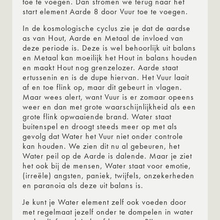
toe te voegen. Dan stromen we terug naar het
start element Aarde 8 door Vuur toe te voegen.
In de kosmologische cyclus zie je dat de aardse
as van Hout, Aarde en Metaal de invloed van
deze periode is. Deze is wel behoorlijk uit balans
en Metaal kan moeilijk het Hout in balans houden
en maakt Hout nog grenzelozer. Aarde staat
ertussenin en is de dupe hiervan. Het Vuur laait
af en toe flink op, maar dit gebeurt in vlagen.
Maar wees alert, want Vuur is er zomaar opeens
weer en dan met grote waarschijnlijkheid als een
grote flink opwaaiende brand. Water staat
buitenspel en droogt steeds meer op met als
gevolg dat Water het Vuur niet onder controle
kan houden. We zien dit nu al gebeuren, het
Water peil op de Aarde is dalende. Maar je ziet
het ook bij de mensen, Water staat voor emotie,
(irreële) angsten, paniek, twijfels, onzekerheden
en paranoia als deze uit balans is.
Je kunt je Water element zelf ook voeden door
met regelmaat jezelf onder te dompelen in water