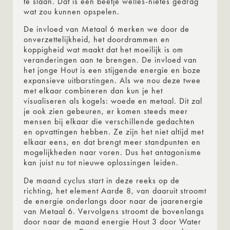
te slaan. Dat is een beetje welles-nietes gedrag
wat zou kunnen opspelen.
De invloed van Metaal 6 merken we door de
onverzettelijkheid, het doordrammen en
koppigheid wat maakt dat het moeilijk is om
veranderingen aan te brengen. De invloed van
het jonge Hout is een stijgende energie en boze
expansieve uitbarstingen. Als we nou deze twee
met elkaar combineren dan kun je het
visualiseren als kogels: woede en metaal. Dit zal
je ook zien gebeuren, er komen steeds meer
mensen bij elkaar die verschillende gedachten
en opvattingen hebben. Ze zijn het niet altijd met
elkaar eens, en dat brengt meer standpunten en
mogelijkheden naar voren. Dus het antagonisme
kan juist nu tot nieuwe oplossingen leiden.
De maand cyclus start in deze reeks op de
richting, het element Aarde 8, van daaruit stroomt
de energie onderlangs door naar de jaarenergie
van Metaal 6. Vervolgens stroomt de bovenlangs
door naar de maand energie Hout 3 door Water