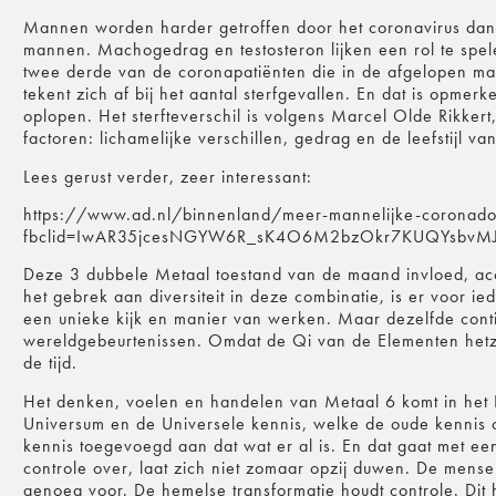
Mannen worden harder getroffen door het coronavirus dan 
mannen. Machogedrag en testosteron lijken een rol te spelen
twee derde van de coronapatiënten die in de afgelopen m
tekent zich af bij het aantal sterfgevallen. En dat is opmer
oplopen. Het sterfteverschil is volgens Marcel Olde Rikker
factoren: lichamelijke verschillen, gedrag en de leefstijl v
Lees gerust verder, zeer interessant:
https://www.ad.nl/binnenland/meer-mannelijke-coronad
fbclid=IwAR35jcesNGYW6R_sK4O6M2bzOkr7KUQYsbvM
Deze 3 dubbele Metaal toestand van de maand invloed, acc
het gebrek aan diversiteit in deze combinatie, is er voor 
een unieke kijk en manier van werken. Maar dezelfde conti
wereldgebeurtenissen. Omdat de Qi van de Elementen hetzel
de tijd.
Het denken, voelen en handelen van Metaal 6 komt in het H
Universum en de Universele kennis, welke de oude kennis ov
kennis toegevoegd aan dat wat er al is. En dat gaat met een
controle over, laat zich niet zomaar opzij duwen. De mense
genoeg voor. De hemelse transformatie houdt controle. Dit