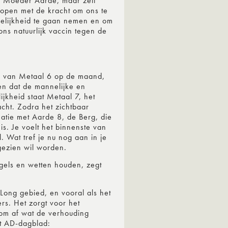
et Moeder Aarde, maar zelf
rlopen met de kracht om ons te
delijkheid te gaan nemen en om
 ons natuurlijk vaccin tegen de
i van Metaal 6 op de maand,
en dat de mannelijke en
jkheid staat Metaal 7, het
acht. Zodra het zichtbaar
atie met Aarde 8, de Berg, die
s. Je voelt het binnenste van
 Wat tref je nu nog aan in je
gezien wil worden.
gels en wetten houden, zegt
Long gebied, en vooral als het
rs. Het zorgt voor het
rom af wat de verhouding
et AD-dagblad: