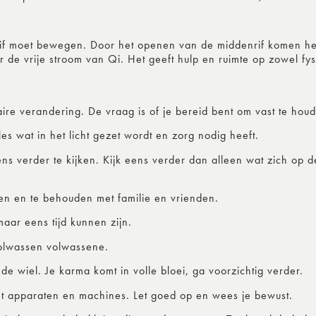
if moet bewegen. Door het openen van de middenrif komen het
e vrije stroom van Qi. Het geeft hulp en ruimte op zowel fysie
aire verandering. De vraag is of je bereid bent om vast te hou
es wat in het licht gezet wordt en zorg nodig heeft.
ns verder te kijken. Kijk eens verder dan alleen wat zich op 
en en te behouden met familie en vrienden.
aar eens tijd kunnen zijn.
volwassen volwassene.
 wiel. Je karma komt in volle bloei, ga voorzichtig verder.
et apparaten en machines. Let goed op en wees je bewust.