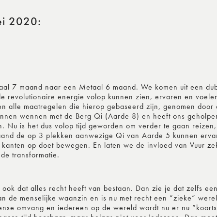
ei 2020:
etaal 7 maand naar een Metaal 6 maand. We komen uit een dub
 revolutionaire energie volop kunnen zien, ervaren en voelen
 en alle maatregelen die hierop gebaseerd zijn, genomen door 
unnen wennen met de Berg Qi (Aarde 8) en heeft ons geholpen 
. Nu is het dus volop tijd geworden om verder te gaan reizen,
 maand de op 3 plekken aanwezige Qi van Aarde 5 kunnen erva
e kanten op doet bewegen. En laten we de invloed van Vuur ze
nde transformatie.
 ook dat alles recht heeft van bestaan. Dan zie je dat zelfs ee
van de menselijke waanzin en is nu met recht een “zieke” werel
ense omvang en iedereen op de wereld wordt nu er nu “koorts