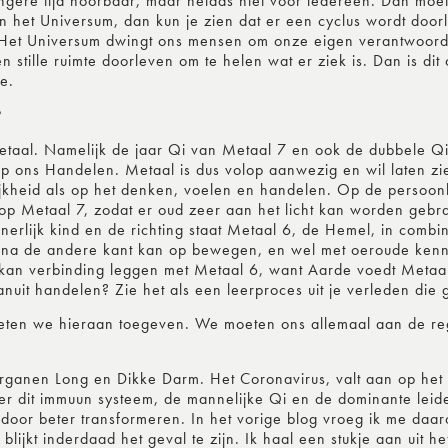
angere tijd hoorbaar, maar helaas niet voor iedereen. Dan mo
 van het Universum, dan kun je zien dat er een cyclus wordt doo
. Het Universum dwingt ons mensen om onze eigen verantwoor
n stille ruimte doorleven om te helen wat er ziek is. Dan is dit
e.
?
taal. Namelijk de jaar Qi van Metaal 7 en ook de dubbele Q
op ons Handelen. Metaal is dus volop aanwezig en wil laten zi
jkheid als op het denken, voelen en handelen. Op de persoonli
n op Metaal 7, zodat er oud zeer aan het licht kan worden gebr
rlijk kind en de richting staat Metaal 6, de Hemel, in combin
arna de andere kant kan op bewegen, en wel met oeroude kenni
 kan verbinding leggen met Metaal 6, want Aarde voedt Metaal.
nuit handelen? Zie het als een leerproces uit je verleden die 
moeten we hieraan toegeven. We moeten ons allemaal aan de re
ganen Long en Dikke Darm. Het Coronavirus, valt aan op het 
er dit immuun systeem, de mannelijke Qi en de dominante leide
door beter transformeren. In het vorige blog vroeg ik me daa
lijkt inderdaad het geval te zijn. Ik haal een stukje aan uit h