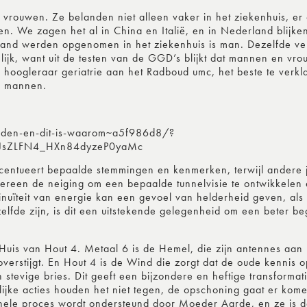
vrouwen. Ze belanden niet alleen vaker in het ziekenhuis, er
. We zagen het al in China en Italië, en in Nederland blijken 
aand werden opgenomen in het ziekenhuis is man. Dezelfde ve
kelijk, want uit de testen van de GGD’s blijkt dat mannen en vr
t, hoogleraar geriatrie aan het Radboud umc, het beste te verk
an mannen.
oden-en-dit-is-waarom~a5f986d8/?
JsZLFN4_HXn84dyzeP0yaMc
entueert bepaalde stemmingen en kenmerken, terwijl andere 
iedereen de neiging om een bepaalde tunnelvisie te ontwikkelen
nuïteit van energie kan een gevoel van helderheid geven, als 
fde zijn, is dit een uitstekende gelegenheid om een beter beg
uis van Hout 4. Metaal 6 is de Hemel, die zijn antennes aan 
erstijgt. En Hout 4 is de Wind die zorgt dat de oude kennis o
 stevige bries. Dit geeft een bijzondere en heftige transformat
lijke acties houden het niet tegen, de opschoning gaat er kome
 hele proces wordt ondersteund door Moeder Aarde, en ze is d