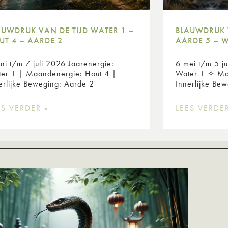
AUWDRUK VAN DE TIJD WATER 1 –
BLAUWDRUK 
UT 4 – AARDE 2
AARDE 5 – 
uni t/m 7 juli 2026 Jaarenergie:
6 mei t/m 5 j
er 1 | Maandenergie: Hout 4 |
Water 1 ✧ Ma
erlijke Beweging: Aarde 2
Innerlijke B
ES VERDER »
LEES VERDE