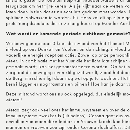
stilstand gezet. De roep om hulp van Moeder Aarde is al l
terugslaan om het tij te keren. Als je kijkt naar de wetten
laten doen inzien dat er nu echt iets gedaan moet worden
spiritueel volwassen te worden. Elk mens zal dit op zijn eige
grote Yang disbalans die er zo lang heerst op Moeder Aard
Wat wordt er komende periode zichtbaar gemaakt
We bewegen nu naar 3 keer de invloed van het Element Me
invloed op ons Denken en Voelen, en de richting, invloed 
vaderlijke energie roept om actie. Zowel op onze persoonli
Meer, in combinatie met het Vuur die het licht laat schijne
gemaakt wordt, kan het getransformeerd worden. Op het inne
zorgt dat de beweging even stil gezet wordt, zodat het da
de Berg, misschien ligt daar nog wat op je te wachten. Het
kern? Liggen er nog trauma’s en pijnen? Hoe kan je daar va
Deze stilstand wordt ons nu ook opgelegd, dus eindelijk 
Metaal!
Metaal zegt ook veel over het immuunsysteem en over de or
immuunsysteem zwakker is (uit balans). Corona gaat dus ov
omvallen van mannelijke leiders en Vrouwenkracht kan hier
mannen en vrouwen zou zijn onder Corona slachtoffers. Dit b