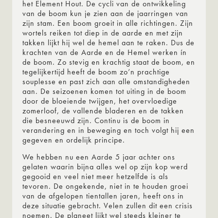
het Element Hout. De cycli van de ontwikkeling
van de boom kun je zien aan de jaarringen van
zijn stam. Een boom groeit in alle richtingen. Zijn
wortels reiken tot diep in de aarde en met zijn
takken lijkt hij wel de hemel aan te raken. Dus de
krachten van de Aarde en de Hemel werken ín
de boom. Zo stevig en krachtig staat de boom, en
tegelijkertijd heeft de boom zo’n prachtige
souplesse en past zich aan alle omstandigheden
aan. De seizoenen komen tot uiting in de boom
door de bloeiende twijgen, het overvloedige
zomerloof, de vallende bladeren en de takken
die besneeuwd zijn. Continu is de boom in
verandering en in beweging en toch volgt hij een
gegeven en ordelijk principe.
We hebben nu een Aarde 5 jaar achter ons
gelaten waarin bijna alles wel op zijn kop werd
gegooid en veel niet meer hetzelfde is als
tevoren. De ongekende, niet in te houden groei
van de afgelopen tientallen jaren, heeft ons in
deze situatie gebracht. Velen zullen dit een crisis
noemen. De planeet lijkt wel steeds kleiner te