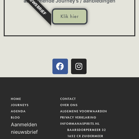
NIEUWSBRIEF
aankomende Journey's / aanbiedingen
Klik hier
HOME
CONTACT
JOURNEYS
OVER ONS
AGENDA
ALGEMENE VOORWAARDEN
BLOG
PRIVACY VERKLARING
Aanmelden
INFO@MANASPIRITS.NL
BAARSDORPERMEER 32
nieuwsbrief
1652 CX ZUIDERMEER